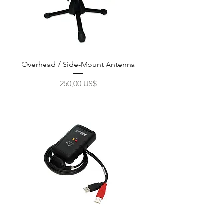
Overhead / Side-Mount Antenna
Precio
250,00 US$